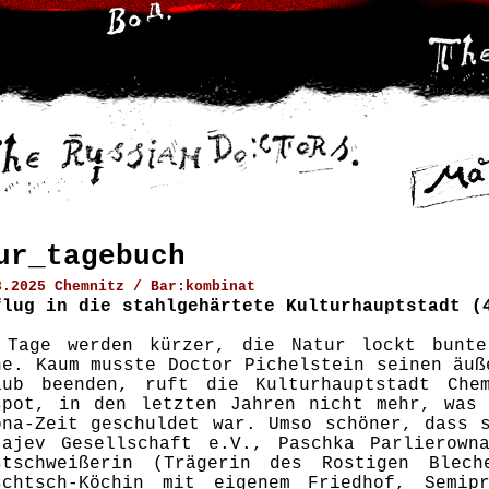
ur_tagebuch
8.2025 Chemnitz / Bar:kombinat
flug in die stahlgehärtete Kulturhauptstadt (
 Tage werden kürzer, die Natur lockt bunte
ne. Kaum musste Doctor Pichelstein seinen äuß
aub beenden, ruft die Kulturhauptstadt Che
spot, in den letzten Jahren nicht mehr, was 
ona-Zeit geschuldet war. Umso schöner, dass 
tajev Gesellschaft e.V., Paschka Parlierown
stschweißerin (Trägerin des Rostigen Blech
schtsch-Köchin mit eigenem Friedhof, Semipr