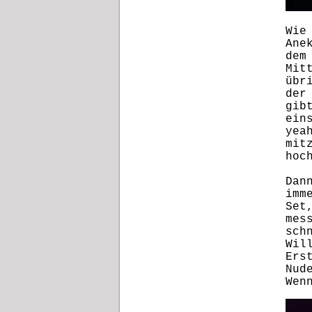
Wie
Ane
dem
Mit
übr
der
gib
ein
yea
mit
hoc
Dan
imm
Set
mes
sch
Wil
Ers
Nud
Wen