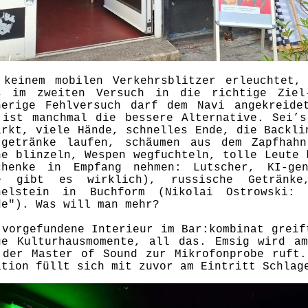
 keinem mobilen Verkehrsblitzer erleuchtet, 
s im zweiten Versuch in die richtige Ziel-
herige Fehlversuch darf dem Navi angekreide
 ist manchmal die bessere Alternative. Sei’s
arkt, viele Hände, schnelles Ende, die Backli
tgetränke laufen, schäumen aus dem Zapfhah
ne blinzeln, Wespen wegfuchteln, tolle Leute 
chenke in Empfang nehmen: Lutscher, KI-gen
e gibt es wirklich), russische Getränke
helstein in Buchform (Nikolai Ostrowski:
de"). W
as will man mehr?
 vorgefundene Interieur im Bar:kombinat greif
ge Kulturhausmomente, all das. Emsig wird am
 der Master of Sound zur Mikrofonprobe ruft.
ation füllt sich mit zuvor am Eintritt Schla