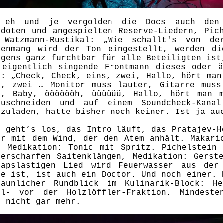
 eh und je vergolden die Docs auch den 
kdoten und angespielten Reserve-Liedern, Pic
 Watzmann-Rustikal: „Wie schallt's von der
tenmang wird der Ton eingestellt, werden di
igens ganz furchtbar für alle Beteiligten ist
 eigentlich singende Frontmann dieses oder ä
t: „Check, Check, eins, zwei, Hallo, hört man
s, zwei … Monitor muss lauter, Gitarre muss
h, Baby, ööööööh, üüüüüü, Hallo, hört man 
zuschneiden und auf einem Soundcheck-Kana
hzuladen, hatte bisher noch keiner. Ist ja a
n geht’s los, das Intro läuft, das Pratajev-H
er mit dem Wind, der den Atem anhält. Makari
, Medikation: Tonic mit Spritz. Pichelstein 
serscharfen Saitenklängen, Medikation: Gerst
napslastigen Lied wird Feuerwasser aus de
le ist, ist auch ein Doctor. Und noch einer. 
taunlicher Rundblick im Kulinarik-Block: H
el- vor der Holzlöffler-Fraktion. Mindeste
n nicht gar mehr.