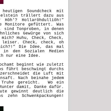
heutigen Soundcheck mit
helstein trällert dazu aus
 Höh'? Hollaröhdulliöh!“
e Monitore gefüttert. Was
, sind Tonproben, in denen
hnliches Gewürge von sich
 mich? Huhu, Check, Check,
 leiser. Check, check, oh
mich?!“ Die Idee, das mal
l in den Sozialen Medien
uch nur eine Idee.
ochamt beginnt wie zuletzt
os führt beschwingt durchs
zerschneidet die Luft mit
ensaft. Nach beinahe jedem
r Truhe gereicht.
Wo ein
Runter damit, Danke dafür.
eute gewinnt deutlich die
ns zehn Schwenkpackungen!