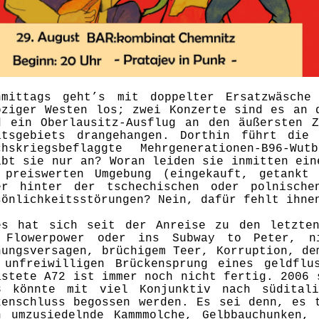
hmittags geht’s mit doppelter Ersatzwäsche
pziger Westen los; zwei Konzerte sind es an 
d ein Oberlausitz-Ausflug an den äußersten Z
atsgebiets drangehangen. Dorthin führt die
chskriegsbeflaggte Mehrgenerationen-B96-Wu
ibt sie nur an? Woran leiden sie inmitten ein
 preiswerten Umgebung (eingekauft, getankt
er hinter der tschechischen oder polnische
sönlichkeitsstörungen? Nein, dafür fehlt ihn
es hat sich seit der Anreise zu den letzten
 Flowerpower oder ins Subway to Peter, n
nungsversagen, brüchigem Teer, Korruption, de
 unfreiwilligen Brückensprung eines geldflus
astete A72 ist immer noch nicht fertig. 2006 
8 könnte mit viel Konjunktiv nach süditali
kenschluss begossen werden. Es sei denn, es 
h umzusiedelnde Kammmolche, Gelbbauchunken, 