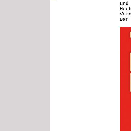
und
Hoc
Vet
Bar