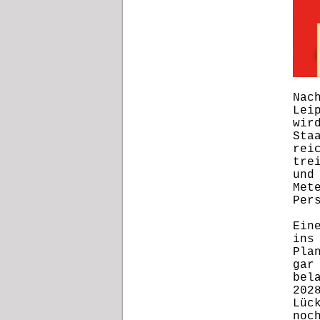
Nac
Lei
wir
Sta
rei
tre
und
Met
Per
Ein
ins
Pla
gar
bel
202
Lüc
noc