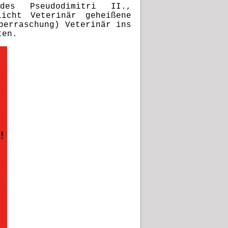
des Pseudodimitri II.,
icht Veterinär geheißene
berraschung) Veterinär ins
ten.