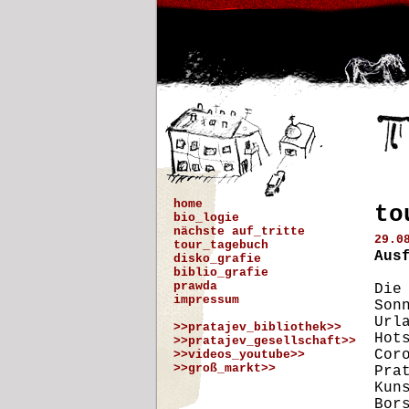
home
to
bio_logie
nächste auf_tritte
29.0
tour_tagebuch
Aus
disko_grafie
biblio_grafie
prawda
Die
impressum
Son
Url
>>pratajev_bibliothek>>
Hot
>>pratajev_gesellschaft>>
Cor
>>videos_youtube>>
>>groß_markt>>
Pra
Kun
Bor