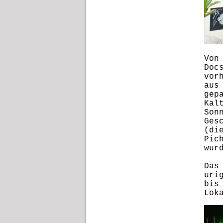
Von
Doc
vor
aus
gep
Kal
Son
Ges
(di
Pic
wur
Das
uri
bis
Lok