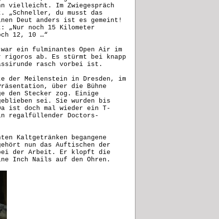
nn vielleicht. Im Zwiegespräch
t. „Schneller, du musst das
inen Deut anders ist es gemeint!
t: „Nur noch 15 Kilometer
och 12, 10 …“
 war ein fulminantes Open Air im
r rigoros ab. Es stürmt bei knapp
assirunde rasch vorbei ist.
te der Meilenstein in Dresden, im
Präsentation, über die Bühne
ge den Stecker zog. Einige
geblieben sei. Sie wurden bis
Da ist doch mal wieder ein T-
in regalfüllender Doctors-
nten Kaltgetränken begangene
gehört nun das Auftischen der
bei der Arbeit. Er klopft die
Nine Inch Nails auf den Ohren.