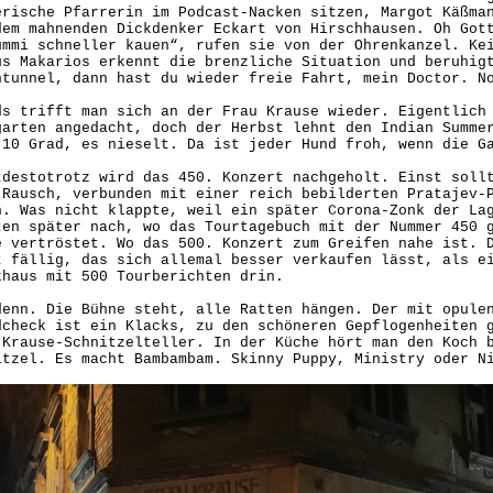
erische Pfarrerin im Podcast-Nacken sitzen, Margot Käßma
dem mahnenden Dickdenker Eckart von Hirschhausen. Oh Got
ummi schneller kauen“, rufen sie von der Ohrenkanzel. Ke
us Makarios erkennt die brenzliche Situation und beruhig
ntunnel, dann hast du wieder freie Fahrt, mein Doctor. N
ds trifft man sich an der Frau Krause wieder. Eigentlich
garten angedacht, doch der Herbst lehnt den Indian Summe
 10 Grad, es nieselt. Da ist jeder Hund froh, wenn die G
tdestotrotz wird das 450. Konzert nachgeholt. Einst soll
 Rausch, verbunden mit einer reich bebilderten Pratajev-
n. Was nicht klappte, weil ein später Corona-Zonk der La
ten später nach, wo das Tourtagebuch mit der Nummer 450 
e vertröstet. Wo das 500. Konzert zum Greifen nahe ist. 
t fällig, das sich allemal besser verkaufen lässt, als e
khaus mit 500 Tourberichten drin.
denn. Die Bühne steht, alle Ratten hängen. Der mit opule
dcheck ist ein Klacks, zu den schöneren Gepflogenheiten 
 Krause-Schnitzelteller. In der Küche hört man den Koch 
itzel. Es macht Bambambam. Skinny Puppy, Ministry oder 