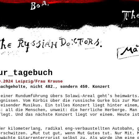
ur_tagebuch
9.2024 Leipzig/Frau Krause
nachgeholte, nicht 482., sondern 450. Konzert
 einer Rundumführung übers Solawi-Areal geht's heimwärts
ugnissen. Vom Kürbis über die russische Gurke bis zur Ma
reisender Musikus. Ein tolles Konzert liegt hinter einem
s: all die Menschen, unweit: die herrliche Herberge. Man
flegt. Und das nächste Konzert liegt vor einem. Heute is
.
der kilometerlang, radikal eng-verbaustellten Autobahn, 
erschwitzen. „Mut tut gut, wenn Mut Gutes tut. Nur Mit. 
hwächte Gitarrenterrorist selbst zu. Als würde ihm eine 