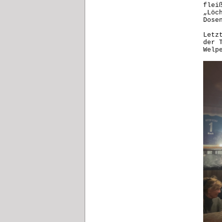
flei
„Löc
Dose
Letz
der 
Welp