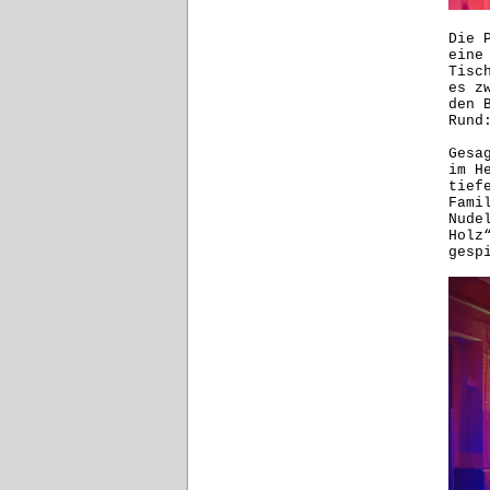
Die 
eine
Tisc
es z
den 
Rund
Gesa
im H
tief
Fami
Nude
Holz
gesp