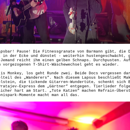
apsbar! Pause! Die Fitnessgranate von Barmann gibt, die 
t in der Ecke und dünstet - weiterhin hustengeschwächt, 
 Jemand reicht ihm einen gelben Schnaps. Durchpusten. Au
m vorgezogenen T-Shirt-Wäschewechsel geht es wieder.
 is Monkey, los geht Runde zwei. Beide Docs vergessen da
elteil des „Wanderers“. Nach diesem Lapsus beschließt Ma
elstein, die tickende Gitarren-Wundertüte, schenkt sich 
Pratajev-Express dem „Gärtner“ entgegen. Tierlieder folg
sicher hart am Start. „Tote Katzen“ machen Refrain-Übers
bnispark-Momente macht man all das.