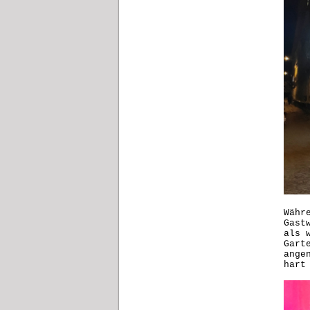
Währ
Gast
als 
Gart
ange
hart