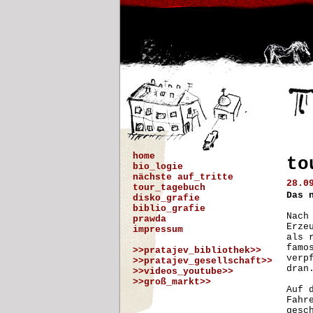
home
to
bio_logie
nächste auf_tritte
28.0
tour_tagebuch
Das 
disko_grafie
biblio_grafie
Nach
prawda
Erze
impressum
als 
famo
>>pratajev_bibliothek>>
verp
>>pratajev_gesellschaft>>
dran
>>videos_youtube>>
>>groß_markt>>
Auf 
Fahr
gesc