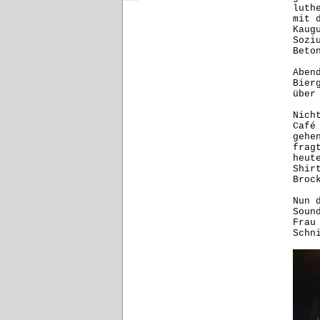
luth
mit 
Kaug
Sozi
Beto
Aben
Bier
über
Nich
Café
gehe
frag
heut
Shir
Broc
Nun 
Soun
Frau
Schn