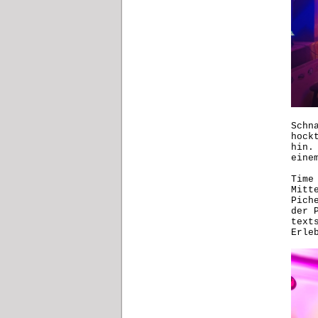
Schn
hock
hin.
eine
Time
Mitt
Pich
der 
text
Erle