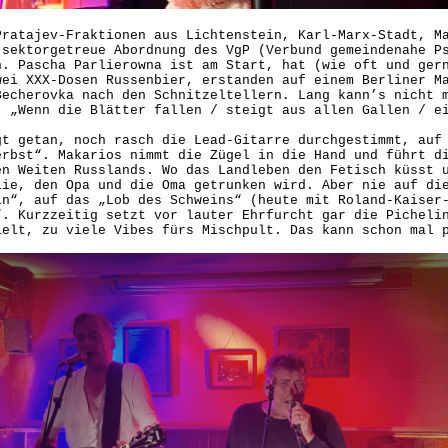
Pratajev-Fraktionen aus Lichtenstein, Karl-Marx-Stadt, M
 sektorgetreue Abordnung des VgP (Verbund gemeindenahe P
h. Pascha Parlierowna ist am Start, hat (wie oft und ger
wei XXX-Dosen Russenbier, erstanden auf einem Berliner M
Becherovka nach den Schnitzeltellern. Lang kann’s nicht 
: „Wenn die Blätter fallen / steigt aus allen Gallen / e
gt getan, noch rasch die Lead-Gitarre durchgestimmt, auf
erbst“. Makarios nimmt die Zügel in die Hand und führt d
en Weiten Russlands. Wo das Landleben den Fetisch küsst 
lie, den Opa und die Oma getrunken wird. Aber nie auf di
ln“, auf das „Lob des Schweins“ (heute mit Roland-Kaiser
“. Kurzzeitig setzt vor lauter Ehrfurcht gar die Picheli
ielt, zu viele Vibes fürs Mischpult. Das kann schon