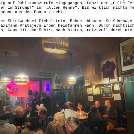
ßig auf Publikumszurufe eingegangen, tanzt der „Gelbe Fe
her im Strumpf“ zur „Alten Henne“. Bis wirklich nichts m
nsound aus den Boxen zischt.
ter Shirtwechsel Pichelstein, Bühne abbauen, Sa Sdorówje
Taximann Pratajevs Erben heimfahren kann. Durch nächtlic
en, Caps mit dem Schirm nach hinten, rotzevoll durch die