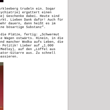
arkleeberg trudeln ein. Sogar
sychiatrie) ergattert einen
ne) Geschenke dabei. Heute sind
arkt. Lieben Dank dafür! Auch für
mehr dauern, dann heißt es im
ine bösartige Substanz“.
 die Plätze, fertig: „Schwermut
ie Wagen ostwärts. Hinein, in die
und mancher Wodka aufs Leben, die
e Politik! Lieber auf „1.000
-Medley), auf den „Löffel aus
nator-Gitarre aus. Zu schnell
 mal passieren.