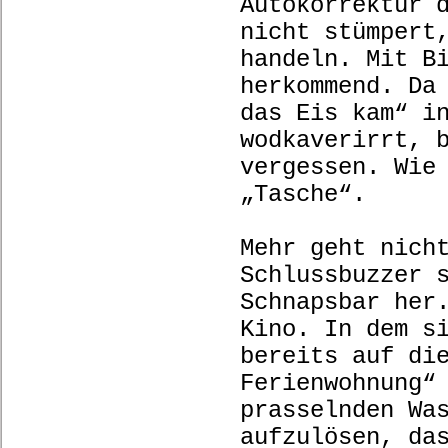
Autokorrektur 
nicht stümpert
handeln. Mit B
herkommend. Da
das Eis kam“ i
wodkaverirrt, 
vergessen. Wie
„Tasche“.
Mehr geht nich
Schlussbuzzer 
Schnapsbar her
Kino. In dem s
bereits auf di
Ferienwohnung“
prasselnden Wa
aufzulösen, da