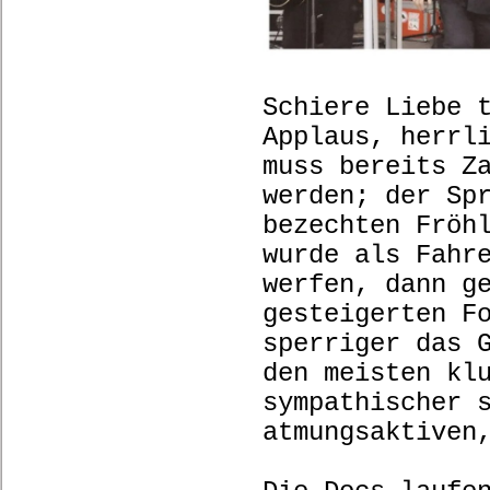
Schiere Liebe 
Applaus, herrl
muss bereits Z
werden; der Sp
bezechten Fröh
wurde als Fahr
werfen, dann g
gesteigerten F
sperriger das 
den meisten kl
sympathischer 
atmungsaktiv