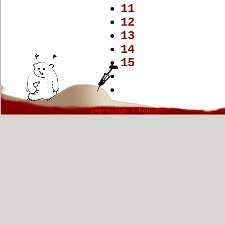
11
12
13
14
15
impressum + Kontakt