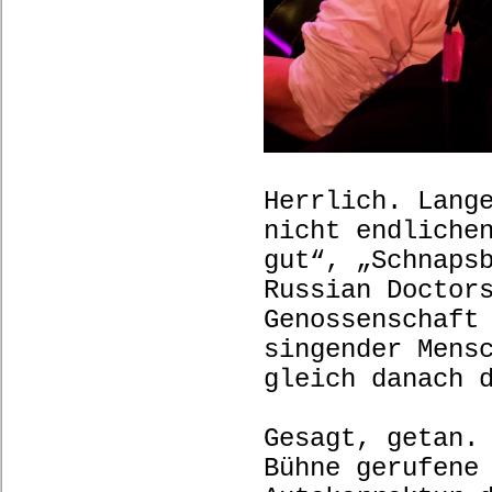
Herrlich. Lang
nicht endliche
gut“, „Schnaps
Russian Doctor
Genossenschaft
singender Mens
gleich danach 
Gesagt, getan.
Bühne gerufene