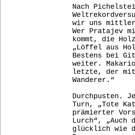
Nach Pichelste
Weltrekordvers
wir uns mittle
Wer Pratajev m
kommt, die Hol
„Löffel aus Ho
Bestens bei Gi
weiter. Makari
letzte, der mi
Wanderer.“
Durchpusten. J
Turn, „Tote Ka
prämierter Vor
Lurch“, „Auch 
glücklich wie 