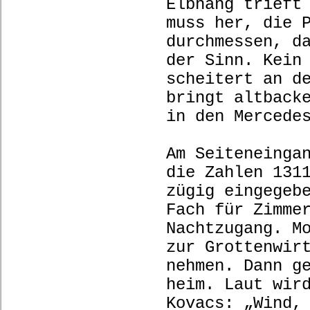
Elbhang trieft
muss her, die 
durchmessen, d
der Sinn. Kein
scheitert an d
bringt altback
in den Mercede
Am Seiteneinga
die Zahlen 131
zügig eingegeb
Fach für Zimme
Nachtzugang. M
zur Grottenwir
nehmen. Dann g
heim. Laut wir
Kovacs: „Wind,