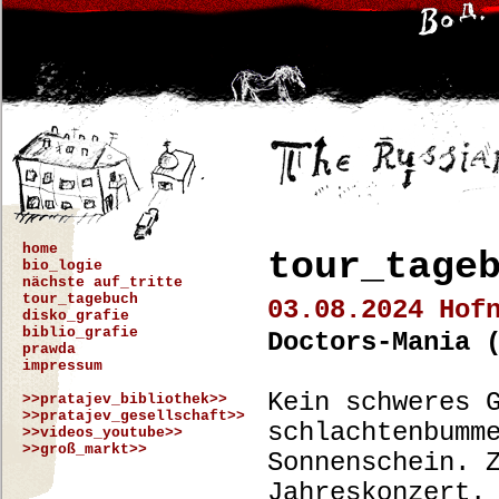
home
tour_tage
bio_logie
nächste auf_tritte
tour_tagebuch
03.08.2024 Hof
disko_grafie
biblio_grafie
Doctors-Mania 
prawda
impressum
Kein schweres 
>>pratajev_bibliothek>>
>>pratajev_gesellschaft>>
schlachtenbumm
>>videos_youtube>>
>>groß_markt>>
Sonnenschein. 
Jahreskonzert.