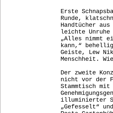
Erste Schnapsb
Runde, klatsch
Handtücher aus
leichte Unruhe
„Alles nimmt e
kann,“ behelli
Geiste, Lew Ni
Menschheit. W
Der zweite Kon
nicht vor der 
Stammtisch mit
Genehmigungsge
illuminierter 
„Gefesselt“ un