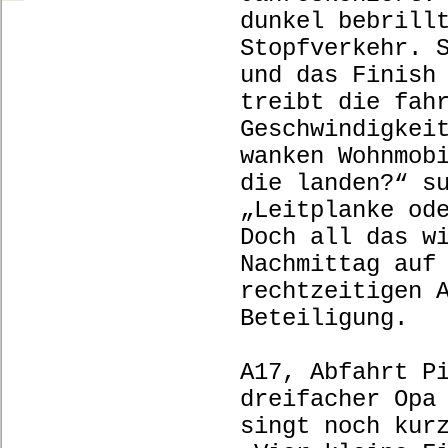
dunkel bebrill
Stopfverkehr. 
und das Finish
treibt die fah
Geschwindigkei
wanken Wohnmob
die landen?“ s
„Leitplanke od
Doch all das w
Nachmittag auf
rechtzeitigen 
Beteiligung.
A17, Abfahrt P
dreifacher Opa
singt noch kur