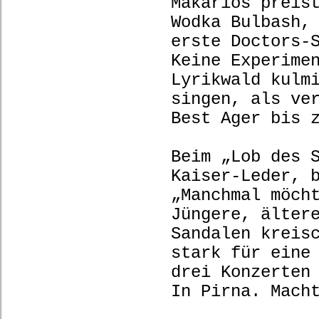
Makarios preis
Wodka Bulbash,
erste Doctors-
Keine Experime
Lyrikwald kulm
singen, als ve
Best Ager bis 
Beim „Lob des 
Kaiser-Leder, 
„Manchmal möch
Jüngere, älter
Sandalen kreis
stark für eine
drei Konzerten
In Pirna. Mach