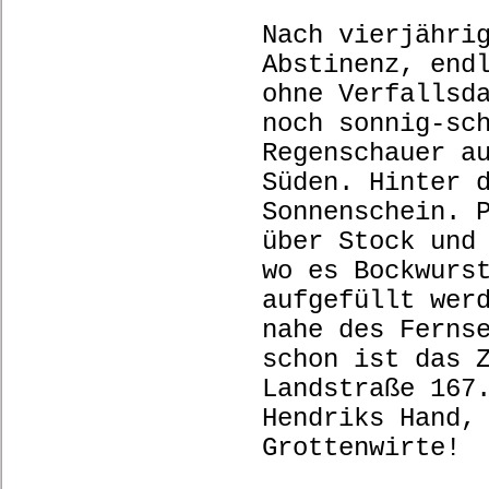
Nach vierjähri
Abstinenz, end
ohne Verfallsd
noch sonnig-sc
Regenschauer a
Süden. Hinter 
Sonnenschein. 
über Stock und
wo es Bockwurs
aufgefüllt wer
nahe des Ferns
schon ist das 
Landstraße 167
Hendriks Hand,
Grottenwirte