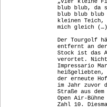
„Vier kleine F
blub blub, da 
blub blub blub
kleinen Teich,
mich gleich (…
Der Tourgolf h
entfernt an de
Stock ist das 
verortet. Nich
Impressario Ma
heißgeliebten,
der erneute Ho
im Jahr zuvor 
Straße aus dem
Open Air-Bühne
Zahl 10. Diesm