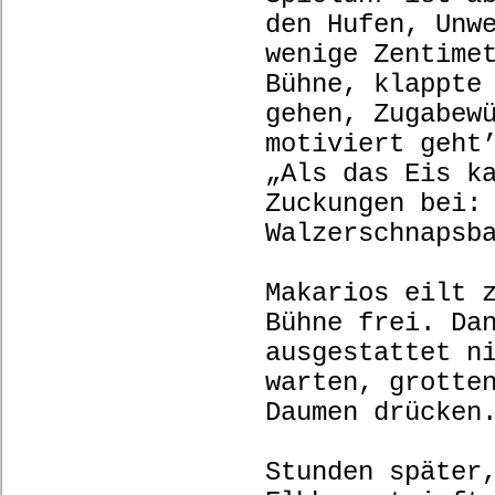
den Hufen, Unw
wenige Zentime
Bühne, klappte
gehen, Zugabew
motiviert geht
„Als das Eis k
Zuckungen bei:
Walzerschnapsb
Makarios eilt 
Bühne frei. Da
ausgestattet n
warten, grotte
Daumen drücke
Stunden später