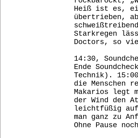
rockbarockt, „
Heiß ist es, e
übertrieben, a
schweißtreiben
Starkregen läs
Doctors, so vi
14:30, Soundch
Ende Soundchec
Technik). 15:0
die Menschen r
Makarios legt 
der Wind den A
leichtfüßig au
man ganz zu An
Ohne Pause noc