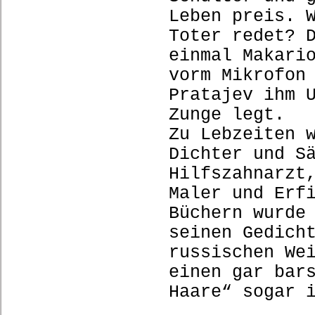
Leben preis. 
Toter redet? 
einmal Makari
vorm Mikrofon
Pratajev ihm 
Zunge legt.
Zu Lebzeiten 
Dichter und S
Hilfszahnarzt
Maler und Erf
Büchern wurde
seinen Gedich
russischen We
einen gar bar
Haare“ sogar 