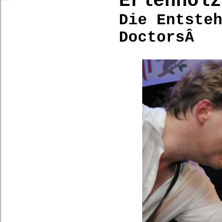
Erlenholz
Die Entste
DoctorsÂ