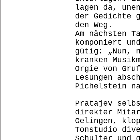
lagen da, une
der Gedichte 
den Weg.
Am nächsten T
komponiert un
gütig: „Nun, 
kranken Musik
Orgie von Gru
Lesungen absc
Pichelstein n
Pratajev selb
direkter Mita
Gelingen, klo
Tonstudio div
Schulter und 