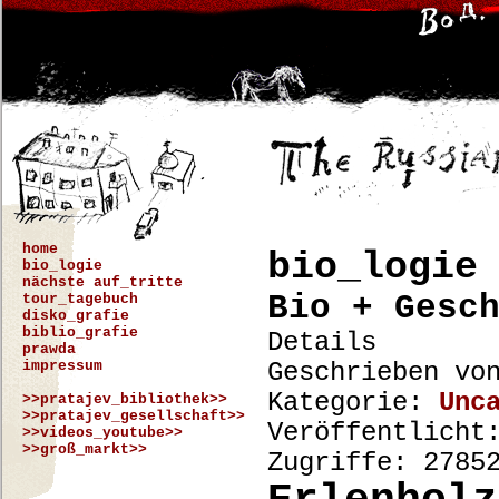
home
bio_logie
bio_logie
nächste auf_tritte
Bio + Gesc
tour_tagebuch
disko_grafie
biblio_grafie
Details
prawda
impressum
Geschrieben v
Kategorie:
Unc
>>pratajev_bibliothek>>
>>pratajev_gesellschaft>>
Veröffentlicht
>>videos_youtube>>
>>groß_markt>>
Zugriffe: 2785