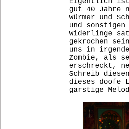
Eigentlich is
gut 40 Jahre 
Würmer und Sc
und sonstigen
Widerlinge sa
gekrochen sei
uns in irgend
Zombie, als s
erschreckt, n
Schreib diese
dieses doofe 
garstige Melo