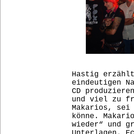
Hastig erzähl
eindeutigen N
CD produziere
und viel zu f
Makarios, sei
könne. Makari
wieder“ und g
Unterlagen. E