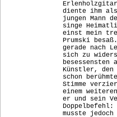
Erlenholzgita
diente ihm al
jungen Mann d
singe Heimatl
einst mein tr
Prumski besaß
gerade nach L
sich zu wider
besessensten 
Künstler, den
schon berühmt
Stimme verzie
einem weitere
er und sein V
Doppelbefehl:
musste jedoch