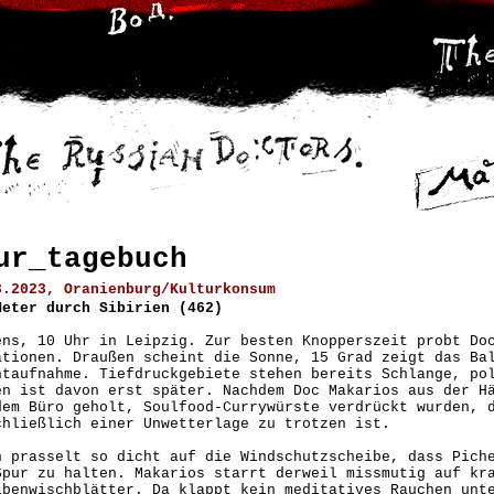
ur_tagebuch
3.2023, Oranienburg/Kulturkonsum
Meter durch Sibirien (462)
ens, 10 Uhr in Leipzig. Zur besten Knopperszeit probt Do
ationen. Draußen scheint die Sonne, 15 Grad zeigt das Ba
ntaufnahme. Tiefdruckgebiete stehen bereits Schlange, po
en ist davon erst später. Nachdem Doc Makarios aus der H
dem Büro geholt, Soulfood-Currywürste verdrückt wurden, 
chließlich einer Unwetterlage zu trotzen ist.
n prasselt so dicht auf die Windschutzscheibe, dass Pich
Spur zu halten. Makarios starrt derweil missmutig auf kr
ibenwischblätter. Da klappt kein meditatives Rauchen unt