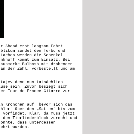
er Abend erst langsam Fahrt
ublikum zündet den Turbo und
 Lachen werden die Schenkel
enknuff kommt zum Einsatz. Bei
Hausmarke Bulbash mit drohender
 an der Zahl, vorbestellt und am
atajev denn nun tatsächlich
ause sein. Zuvor besiegt sich
der Tour de France-Gitarre zur
in Krönchen auf, bevor sich das
ähler“ über den „Satten“ bis zum
n vorfindet. Klar, da muss jetzt
r den Tierliederblock zurecht und
könnte, dass unterdessen
verzehrt wurden.