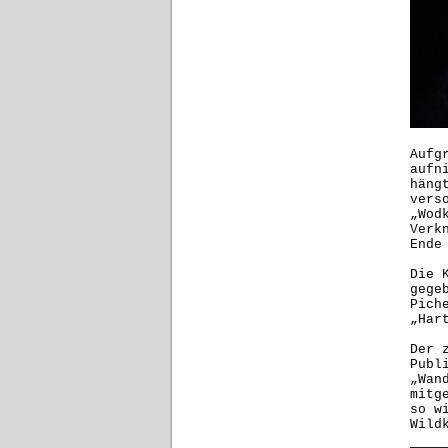
Aufg
aufn
häng
vers
„Wod
Verk
Ende
Die 
gege
Pich
„Har
Der 
Publ
„Wan
mitg
so w
Wild