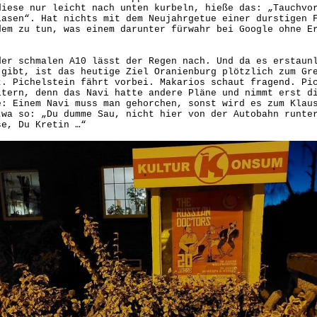
diese nur leicht nach unten kurbeln, hieße das: „Tauchvo
lasen“. Hat nichts mit dem Neujahrgetue einer durstigen 
dem zu tun, was einem darunter fürwahr bei Google ohne E
.
der schmalen A10 lässt der Regen nach. Und da es erstaun
 gibt, ist das heutige Ziel Oranienburg plötzlich zum Gr
t. Pichelstein fährt vorbei. Makarios schaut fragend. Pi
ltern, denn das Navi hatte andere Pläne und nimmt erst d
e: Einem Navi muss man gehorchen, sonst wird es zum Klau
twa so: „Du dumme Sau, nicht hier von der Autobahn runte
se, Du Kretin …“