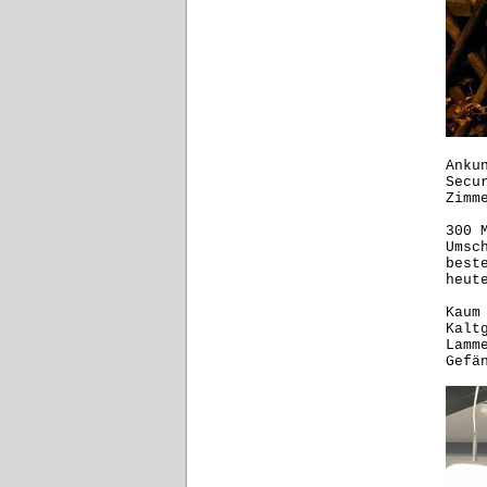
Anku
Secu
Zimm
300 
Umsc
best
heut
Kaum
Kalt
Lamm
Gefä