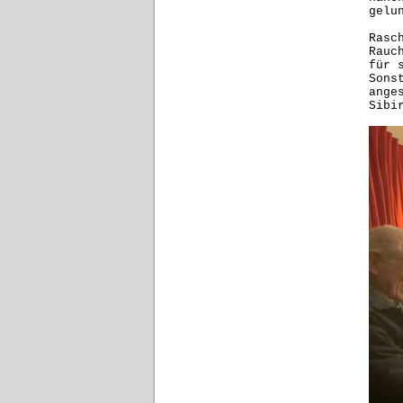
gelu
Rasc
Rauc
für 
Sons
ange
Sibi