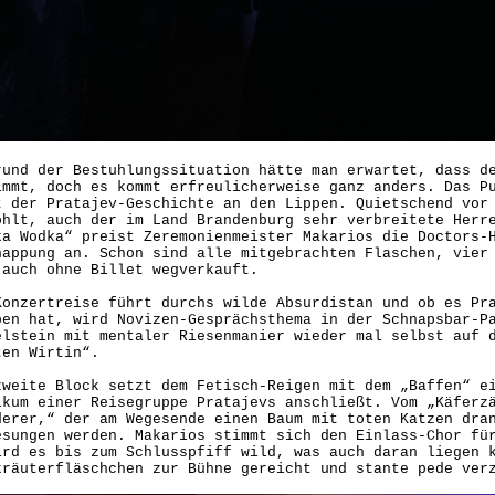
rund der Bestuhlungssituation hätte man erwartet, dass d
immt, doch es kommt erfreulicherweise ganz anders. Das P
t der Pratajev-Geschichte an den Lippen. Quietschend vor
ohlt, auch der im Land Brandenburg sehr verbreitete Herr
ka Wodka“ preist Zeremonienmeister Makarios die Doctors-
nappung an. Schon sind alle mitgebrachten Flaschen, vier
 auch ohne Billet wegverkauft.
Konzertreise führt durchs wilde Absurdistan und ob es Pr
ben hat, wird Novizen-Gesprächsthema in der Schnapsbar-P
elstein mit mentaler Riesenmanier wieder mal selbst auf 
ten Wirtin“.
zweite Block setzt dem Fetisch-Reigen mit dem „Baffen“ e
ikum einer Reisegruppe Pratajevs anschließt. Vom „Käferz
derer,“ der am Wegesende einen Baum mit toten Katzen dra
esungen werden. Makarios stimmt sich den Einlass-Chor fü
ird es bis zum Schlusspfiff wild, was auch daran liegen 
kräuterfläschchen zur Bühne gereicht und stante pede 