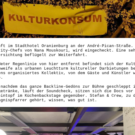
nft im Stadthotel Oranienburg an der André-Pican-Straße.
rity-Chefs von Nana Mouskouri, wird eingecheckt. Eine se
ersichtung beflügelt zur Weiterfahrt.
Meter Regenlinie von hier entfernt befindet sich der Kul
hweife als urbanen Leuchtturm kultureller Darbietungen b
ens organisiertes Kollektiv, von dem Gäste und Künstler 
e.
 nachdem das ganze Backline-Gedöns zur Bühne geschleppt 
getränke, läuft der Soundcheck, sitzen sich die Docs vor
eintopf im Küchenbackstage gegenüber. Stefan & Crew, zu 
ngnispfarrer gehört, wissen, was gut ist.