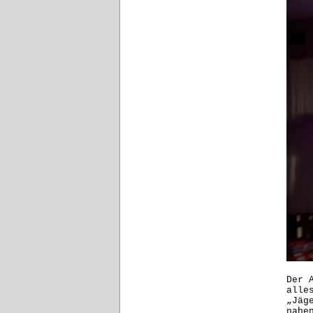
Der 
alle
„Jäg
nahe