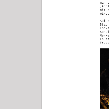
man 
„Anb
mit 
wird
Auf 
Stau
lock
Schu
Merk
In e
Fres