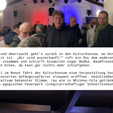
 und überraucht geht’s zurück in den Kulturkonsum, wo be
tzt ist. „Wir sind ausverkauft!“ ruft ein Doc dem andere
e zusammen und schlürft bisweilen sogar Wodka. Baumfreun
en Ecken, da kann gar nichts mehr schiefgehen.
al im Monat fährt der Kulturkonsum eine Veranstaltung ho
ionierten Gefängnispfarrer eloquent eröffnet. Anschließe
sattsam bekannter Stimme, rau wie in Whiskey-Cola geträn
m agogischen Feuerwerk livegitarrenhaftiger Schnelltonku