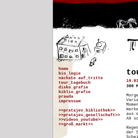
home
to
bio_logie
nächste auf_tritte
10.0
tour_tagebuch
300 
disko_grafie
biblio_grafie
Morg
prawda
Vari
impressum
Mome
merk
>>pratajev_bibliothek>>
aus 
>>pratajev_gesellschaft>>
A9 s
>>videos_youtube>>
>>groß_markt>>
Rege
der 
Sche