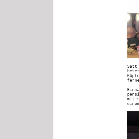
Satt
bese
Köpf
fern
Einm
pens
mit 
eine