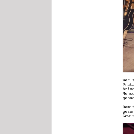
Wer 
Prat
brin
Mens
geba
Dami
gesu
Gewi