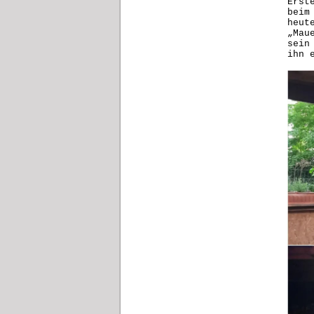
Erst
beim
heut
„Mau
sein
ihn 