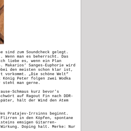
he sind zum Soundcheck gelegt.
t. Wenn man es beherrscht. Das
Ich liebe es, wenn ein Plan
s. Makarios‘ Sanges-Euphorie wird
obei den meisten schon klar ist,
rt vorkommt. „Die schöne Welt“
k König Peter folgen zwei Wodka
ier steht man gerne.
rause-Schmaus kurz bevor's
schwört auf Ragout Fin nach DDR-
später, hält der Wind den Atem
des Pratajev-Irrsinns beginnt.
 Flirren in den Köpfen, spontane
lsteins emsigen Gitarren-
 Wirkung. Doping halt. Merke: Nur