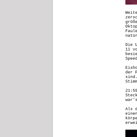
Weit
zers
größ
Okto
Faul
natü
Die 
11 v
besi
Spee
Eish
der 
sind
Stim
21:5
Stec
war'
Als 
eine
körp
erwe