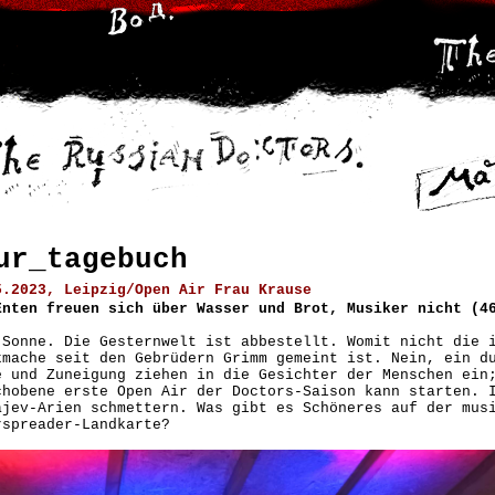
ur_tagebuch
5.2023, Leipzig/Open Air Frau Krause
Enten freuen sich über Wasser und Brot, Musiker nicht (4
 Sonne. Die Gesternwelt ist abbestellt. Womit nicht die 
kmache seit den Gebrüdern Grimm gemeint ist. Nein, ein d
e und Zuneigung ziehen in die Gesichter der Menschen ein
chobene erste Open Air der Doctors-Saison kann starten. 
ajev-Arien schmettern. Was gibt es Schöneres auf der mus
rspreader-Landkarte?