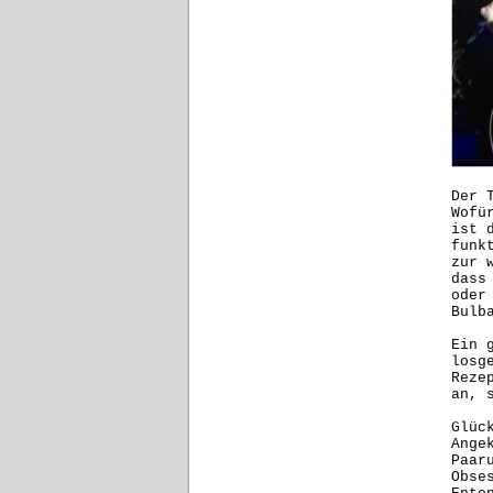
Der 
Wofü
ist 
funk
zur 
dass
oder
Bulb
Ein 
losg
Reze
an, 
Glüc
Ange
Paar
Obse