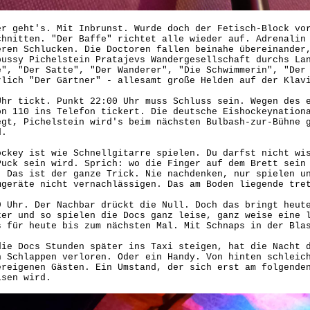
er geht's. Mit Inbrunst. Wurde doch der Fetisch-Block vo
chnitten. "Der Baffe" richtet alle wieder auf. Adrenalin
eren Schlucken. Die Doctoren fallen beinahe übereinander
pussy Pichelstein Pratajevs Wandergesellschaft durchs La
e", "Der Satte", "Der Wanderer", "Die Schwimmerin", "Der
rlich "Der Gärtner" - allesamt große Helden auf der Klav
Uhr tickt. Punkt 22:00 Uhr muss Schluss sein. Wegen des 
on 110 ins Telefon tickert. Die deutsche Eishockeynation
egt, Pichelstein wird's beim nächsten Bulbash-zur-Bühne 
d.
ockey ist wie Schnellgitarre spielen. Du darfst nicht wi
Puck sein wird. Sprich: wo die Finger auf dem Brett sein
. Das ist der ganze Trick. Nie nachdenken, nur spielen u
mgeräte nicht vernachlässigen. Das am Boden liegende tr
9 Uhr. Der Nachbar drückt die Null. Doch das bringt heut
ker und so spielen die Docs ganz leise, ganz weise eine 
s für heute bis zum nächsten Mal. Mit Schnaps in der Bla
die Docs Stunden später ins Taxi steigen, hat die Nacht 
n Schlappen verloren. Oder ein Handy. Von hinten schleic
ereigenen Gästen. Ein Umstand, der sich erst am folgende
isen wird.