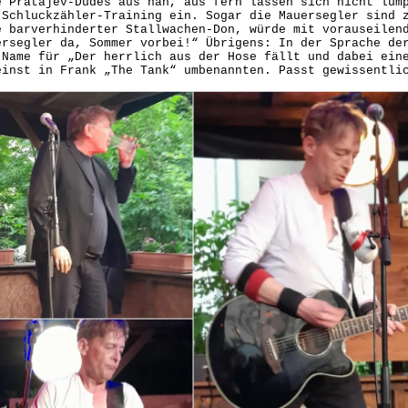
e Pratajev-Dudes aus nah, aus fern lassen sich nicht lum
 Schluckzähler-Training ein. Sogar die Mauersegler sind 
e barverhinderter Stallwachen-Don, würde mit vorauseilen
ersegler da, Sommer vorbei!“ Übrigens: In der Sprache de
 Name für „Der herrlich aus der Hose fällt und dabei ein
einst in Frank „The Tank“ umbenannten. Passt gewissentli