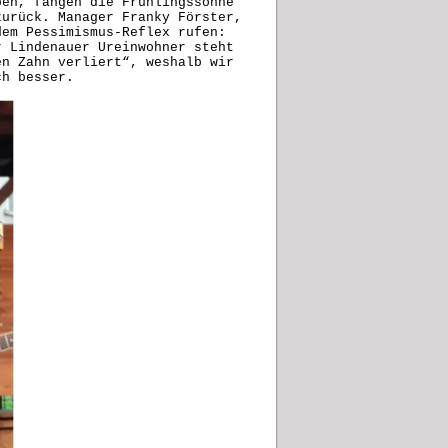
pen, fangen die Frühlingssonne
zurück. Manager Franky Förster,
dem Pessimismus-Reflex rufen:
r Lindenauer Ureinwohner steht
en Zahn verliert“, weshalb wir
ch besser.