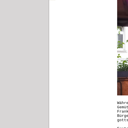
Währ
Gemü
Fran
Bürg
gott