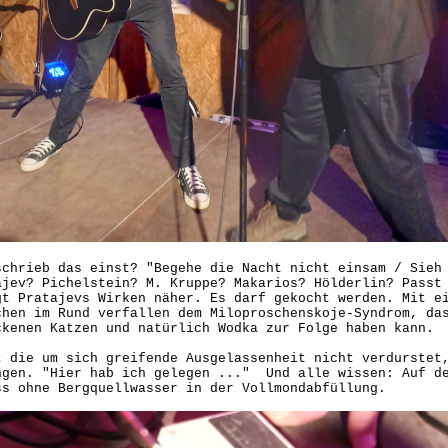
schrieb das einst? "Begehe die Nacht nicht einsam / Sieh
ajev? Pichelstein? M. Kruppe? Makarios? Hölderlin? Passt
gt Pratajevs Wirken näher. Es darf gekocht werden. Mit e
chen im Rund verfallen dem Miloproschenskoje-Syndrom, da
ckenen Katzen und natürlich Wodka zur Folge haben kann.
t die um sich greifende Ausgelassenheit nicht verdurstet
ngen. "Hier hab ich gelegen ..." Und alle wissen: Auf de
ss ohne Bergquellwasser in der Vollmondabfüllung.