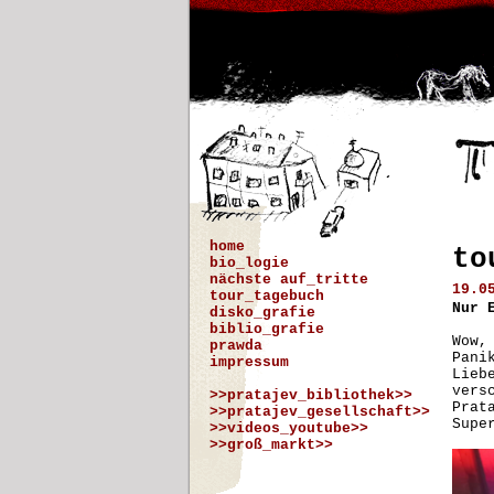
home
to
bio_logie
nächste auf_tritte
19.0
tour_tagebuch
Nur 
disko_grafie
biblio_grafie
Wow,
prawda
Pani
impressum
Lieb
vers
>>pratajev_bibliothek>>
Prat
>>pratajev_gesellschaft>>
Supe
>>videos_youtube>>
>>groß_markt>>