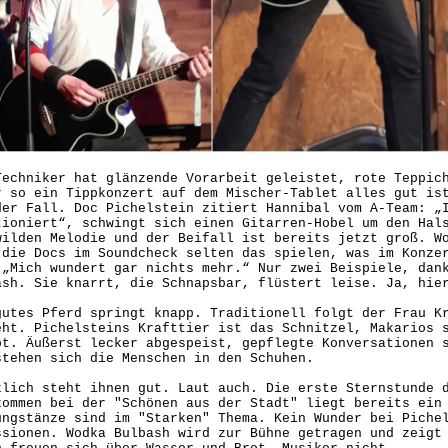
Techniker hat glänzende Vorarbeit geleistet, rote Teppic
r so ein Tippkonzert auf dem Mischer-Tablet alles gut is
der Fall. Doc Pichelstein zitiert Hannibal vom A-Team: „
tioniert“, schwingt sich einen Gitarren-Hobel um den Hal
wilden Melodie und der Beifall ist bereits jetzt groß. W
 die Docs im Soundcheck selten das spielen, was im Konze
 „Mich wundert gar nichts mehr.“ Nur zwei Beispiele, dan
ash. Sie knarrt, die Schnapsbar, flüstert leise. Ja, h
gutes Pferd springt knapp. Traditionell folgt der Frau K
eht. Pichelsteins Krafttier ist das Schnitzel, Makarios 
pt. Äußerst lecker abgespeist, gepflegte Konversationen 
stehen sich die Menschen in den Schuhen.
klich steht ihnen gut. Laut auch. Die erste Sternstunde 
kommen bei der "Schönen aus der Stadt" liegt bereits ein
ungstänze sind im "Starken" Thema. Kein Wunder bei Piche
ssionen. Wodka Bulbash wird zur Bühne getragen und zeigt