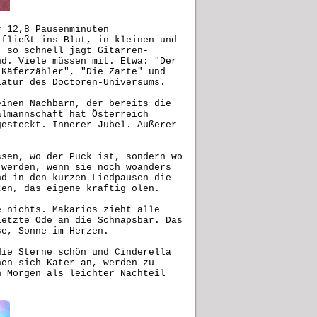
r 12,8 Pausenminuten
 fließt ins Blut, in kleinen und
, so schnell jagt Gitarren-
nd. Viele müssen mit. Etwa: "Der
 Käferzähler", "Die Zarte" und
iatur des Doctoren-Universums.
einen Nachbarn, der bereits die
almannschaft hat Österreich
gesteckt. Innerer Jubel. Äußerer
ssen, wo der Puck ist, sondern wo
 werden, wenn sie noch woanders
nd in den kurzen Liedpausen die
eten, das eigene kräftig ölen.
e nichts. Makarios zieht alle
letzte Ode an die Schnapsbar. Das
se, Sonne im Herzen.
die Sterne schön und Cinderella
hen sich Kater an, werden zu
n Morgen als leichter Nachteil