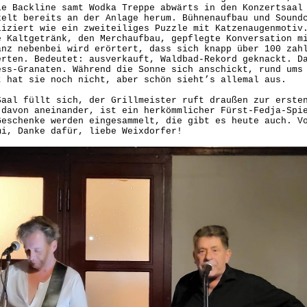
ie Backline samt Wodka Treppe abwärts in den Konzertsaal
kelt bereits an der Anlage herum. Bühnenaufbau und Sound
liziert wie ein zweiteiliges Puzzle mit Katzenaugenmotiv
e Kaltgetränk, den Merchaufbau, gepflegte Konversation m
anz nebenbei wird erörtert, dass sich knapp über 100 zah
erten. Bedeutet: ausverkauft, Waldbad-Rekord geknackt. D
ess-Granaten. Während die Sonne sich anschickt, rund ums
t hat sie noch nicht, aber schön sieht’s allemal aus.
Saal füllt sich, der Grillmeister ruft draußen zur erste
 davon aneinander, ist ein herkömmlicher Fürst-Fedja-Spi
Geschenke werden eingesammelt, die gibt es heute auch. V
mi, Danke dafür, liebe Weixdorfer!