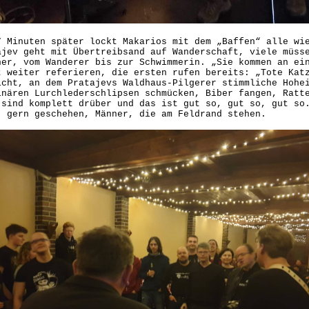
7 Minuten später lockt Makarios mit dem „Baffen“ alle wi
ajev geht mit Übertreibsand auf Wanderschaft, viele müss
ner, vom Wanderer bis zur Schwimmerin. „Sie kommen an ei
t weiter referieren, die ersten rufen bereits: „Tote Kat
icht, an dem Pratajevs Waldhaus-Pilgerer stimmliche Hohe
inären Lurchlederschlipsen schmücken, Biber fangen, Ratt
 sind komplett drüber und das ist gut so, gut so, gut so
, gern geschehen, Männer, die am Feldrand stehen.