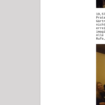
19,5
Prat
Gärt
nich
erre
imag
Alle
Rufe