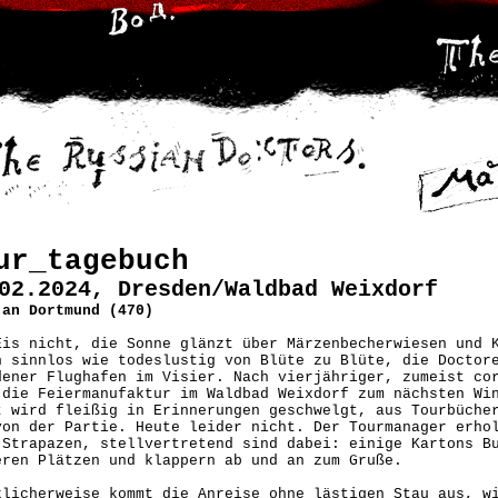
ur_tagebuch
02.2024, Dresden/Waldbad Weixdorf
 an Dortmund (470)
Eis nicht, die Sonne glänzt über Märzenbecherwiesen und 
n sinnlos wie todeslustig von Blüte zu Blüte, die Doctor
dener Flughafen im Visier. Nach vierjähriger, zumeist co
 die Feiermanufaktur im Waldbad Weixdorf zum nächsten Wi
t wird fleißig in Erinnerungen geschwelgt, aus Tourbüche
von der Partie. Heute leider nicht. Der Tourmanager erho
-Strapazen, stellvertretend sind dabei: einige Kartons B
eren Plätzen und klappern ab und an zum Gruße.
klicherweise kommt die Anreise ohne lästigen Stau aus, w