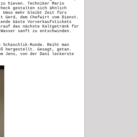
 zu hieven. Techniker Mario
check gestalten sich ähnlich
. Umso mehr bleibt Zeit fürs
it Gerd, dem Chefwirt vom Dienst.
lende Gäste Vorverkaufstickets
arauf das nächste Kaltgetränk für
 Wasser sanft zu entschwinden.
n Schaschlik-Runde. Reiht man
eß hergestellt. Gesagt, getan.
om Jens, von der Dani leckerste