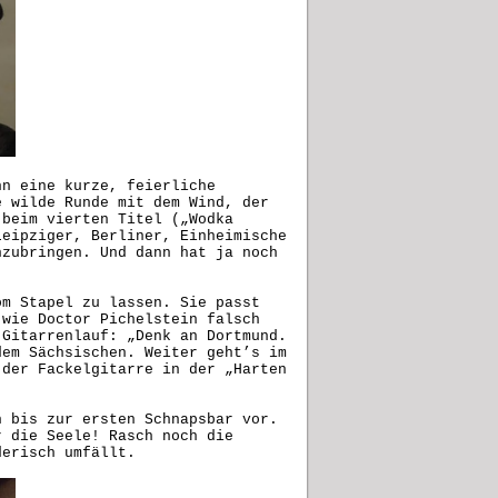
nn eine kurze, feierliche
e wilde Runde mit dem Wind, der
 beim vierten Titel („Wodka
Leipziger, Berliner, Einheimische
hzubringen. Und dann hat ja noch
om Stapel zu lassen. Sie passt
 wie Doctor Pichelstein falsch
-Gitarrenlauf: „Denk an Dortmund.
dem Sächsischen. Weiter geht’s im
 der Fackelgitarre in der „Harten
h bis zur ersten Schnapsbar vor.
r die Seele! Rasch noch die
derisch umfällt.