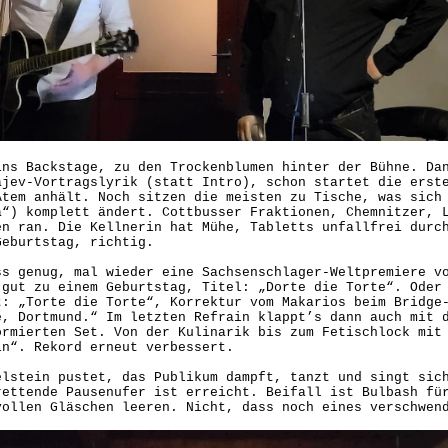
ins Backstage, zu den Trockenblumen hinter der Bühne. Da
ajev-Vortragslyrik (statt Intro), schon startet die erst
Atem anhält. Noch sitzen die meisten zu Tische, was sich
a“) komplett ändert. Cottbusser Fraktionen, Chemnitzer, 
en ran. Die Kellnerin hat Mühe, Tabletts unfallfrei durc
Geburtstag, richtig.
ss genug, mal wieder eine Sachsenschlager-Weltpremiere v
 gut zu einem Geburtstag, Titel: „Dorte die Torte“. Oder
t: „Torte die Torte“, Korrektur vom Makarios beim Bridge
e, Dortmund.“ Im letzten Refrain klappt’s dann auch mit 
ormierten Set. Von der Kulinarik bis zum Fetischlock mit
in“. Rekord erneut verbessert.
elstein pustet, das Publikum dampft, tanzt und singt sic
rettende Pausenufer ist erreicht. Beifall ist Bulbash fü
vollen Gläschen leeren. Nicht, dass noch eines verschwen