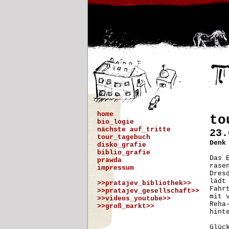
home
to
bio_logie
nächste auf_tritte
23.
tour_tagebuch
Denk
disko_grafie
biblio_grafie
Das 
prawda
rase
impressum
Dres
lädt
>>pratajev_bibliothek>>
Fahr
>>pratajev_gesellschaft>>
mit 
>>videos_youtube>>
Reha
>>groß_markt>>
hint
Glüc