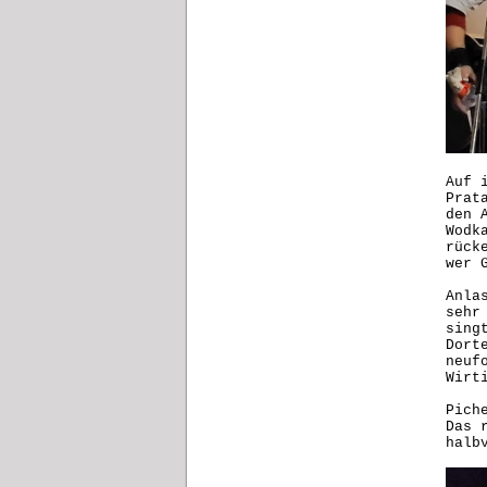
Auf 
Prat
den 
Wodk
rück
wer 
Anla
sehr
sing
Dort
neuf
Wirt
Pich
Das 
halb