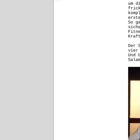
um d
fric
komp
erst
So g
sich
Fitn
Kraf
Der 
vier
Und 
Sala