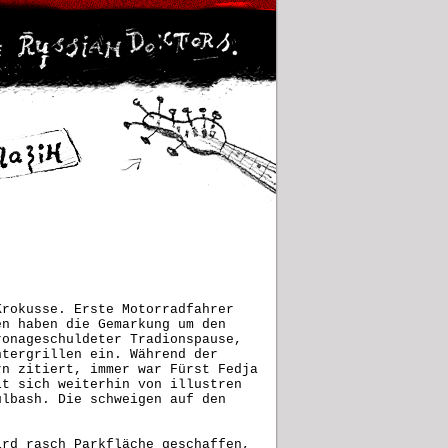
Krokusse. Erste Motorradfahrer
en haben die Gemarkung um den
ronageschuldeter Tradionspause,
ntergrillen ein. Während der
rn zitiert, immer war Fürst Fedja
lt sich weiterhin von illustren
ulbash. Die schweigen auf den
ird rasch Parkfläche geschaffen,